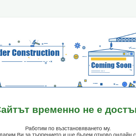
Сайтът временно не е достъ
Работим по възстановяването му.
дарим Ви за търпението и ще бъдем отново онлайн 