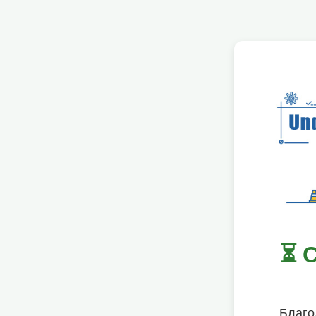
⏳ 
Благо