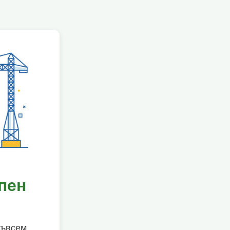
пен
съвсем